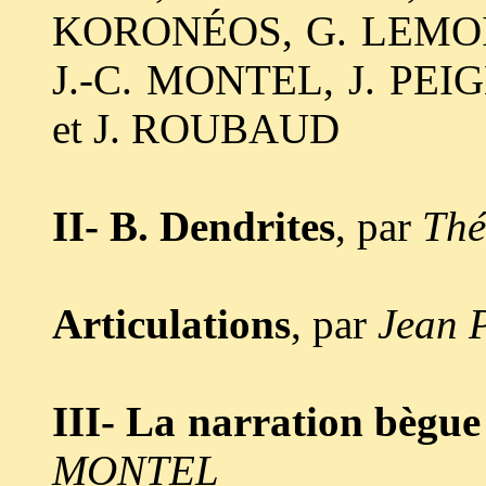
KORONÉOS, G. LEMOI
J.-C. MONTEL, J. PE
et J. ROUBAUD
II- B. Dendrites
, par
Th
Articulations
, par
Jean 
III- La narration bègue 
MONTEL