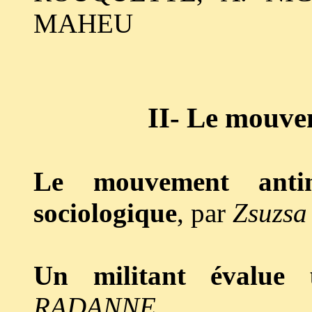
MAHEU
II- Le mouve
Le mouvement antinu
sociologique
, par
Zsuzs
Un militant évalue 
RADANNE