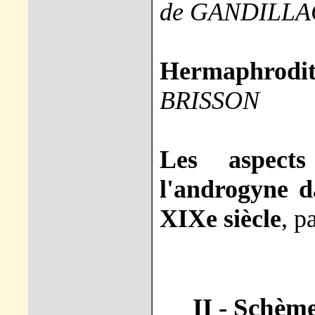
de GANDILLA
Hermaphrod
BRISSON
Les aspect
l'androgyne da
XIXe siècle
, p
II - Schème