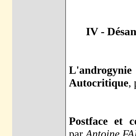
IV - Désan
L'androgynie
Autocritique
,
Postface et 
par
Antoine F