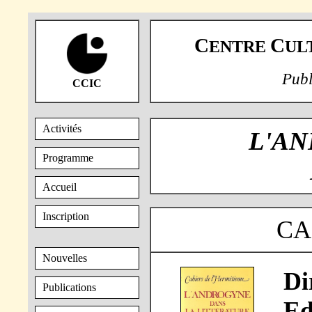
C
C
ENTRE
UL
Publ
CCIC
Activités
L'AN
Programme
Accueil
Inscription
CA
Nouvelles
Di
Publications
Ed