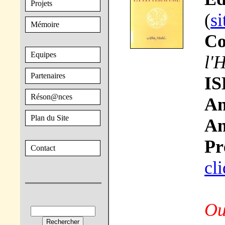
Projets
(
si
Mémoire
Co
Equipes
l'
Partenaires
IS
Réson@nces
An
Plan du Site
An
Pr
Contact
cli
Ou