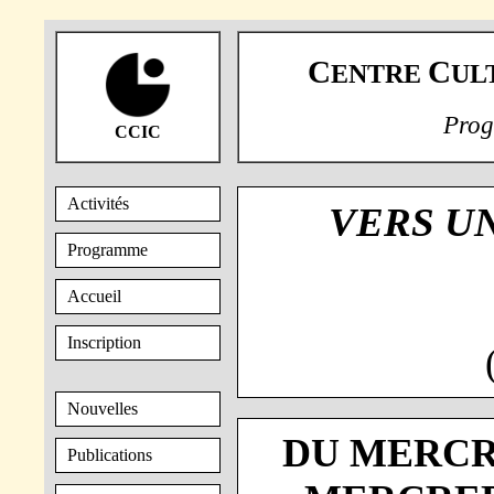
C
C
ENTRE
UL
Prog
CCIC
Activités
VERS U
Programme
Accueil
Inscription
Nouvelles
DU MERCRE
Publications