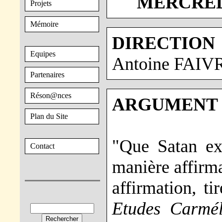
MERCREDI 
Projets
Mémoire
DIRECTION
Equipes
Antoine FAIV
Partenaires
Réson@nces
ARGUMENT 
Plan du Site
"Que Satan exi
Contact
manière affirma
affirmation, t
Etudes Carmél