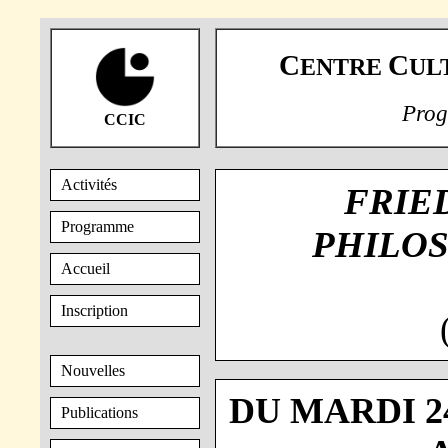
C
C
ENTRE
UL
Prog
CCIC
Activités
FRIE
Programme
PHILO
Accueil
Inscription
Nouvelles
DU MARDI 24
Publications