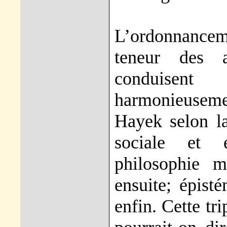
L’ordonnancem
teneur des 
conduisent
harmonieusement
Hayek selon la
sociale et é
philosophie m
ensuite; épist
enfin. Cette tr