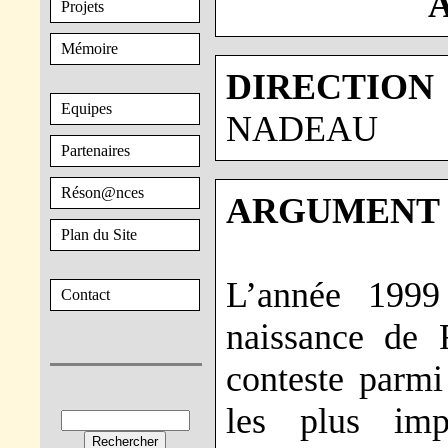
A
Projets
Mémoire
DIRECTION
Equipes
NADEAU
Partenaires
Réson@nces
ARGUMENT 
Plan du Site
L’année 1999
Contact
naissance de 
conteste parmi
les plus imp