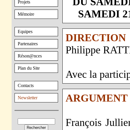
DU SAMEDI
Projets
SAMEDI 21
Mémoire
Equipes
DIRECTION
Partenaires
Philippe RAT
Réson@nces
Plan du Site
Avec la partic
Contacts
ARGUMENT 
Newsletter
François Jullie