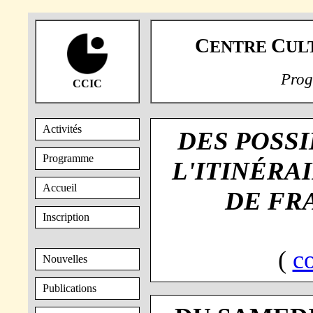
C
C
ENTRE
UL
Prog
CCIC
Activités
DES POSSI
Programme
L'ITINÉRA
Accueil
DE FR
Inscription
(
c
Nouvelles
Publications