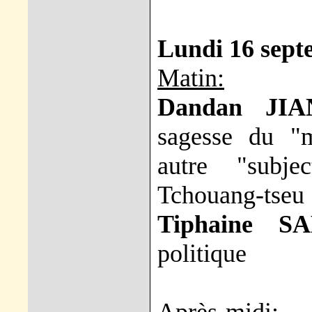
Lundi 16 sept
Matin:
Dandan JIA
sagesse du "m
autre "subjec
Tchouang-tseu
Tiphaine S
politique