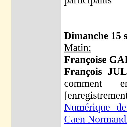
participants
Dimanche 15 
Matin:
Françoise G
François JU
comment e
[enregistreme
Numérique de
Caen Normand