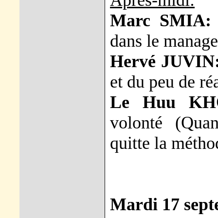
Après-midi:
Marc SMIA:
dans le manag
Hervé JUVIN
et du peu de réa
Le Huu KH
volonté (Quan
quitte la méth
Mardi 17 sep