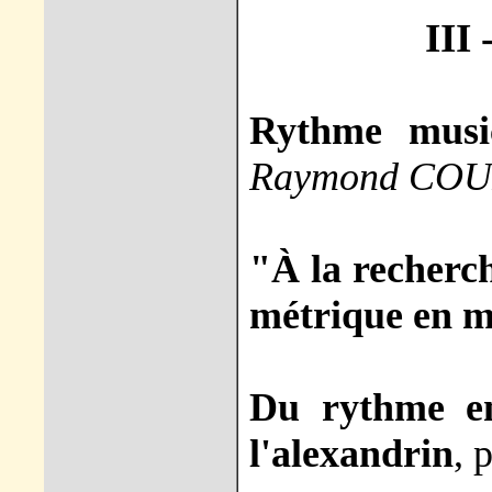
III
Rythme music
Raymond CO
"À la recherc
métrique en 
Du rythme en
l'alexandrin
, 