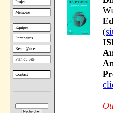
Projets
Wu
Mémoire
Ed
Equipes
(
si
Partenaires
IS
Réson@nces
An
Plan du Site
An
Pr
Contact
cli
Ou