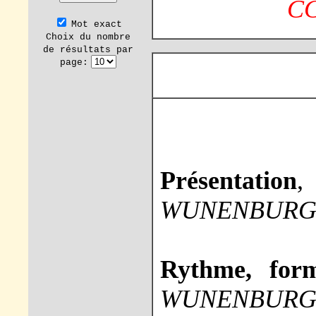
CC
Mot exact
Choix du nombre
de résultats par
page:
Présentation
WUNENBURG
Rythme, for
WUNENBURG