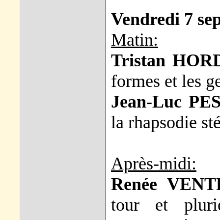
Vendredi 7 se
Matin:
Tristan HOR
formes et les g
Jean-Luc PE
la rhapsodie st
Après-midi:
Renée VENT
tour et plur