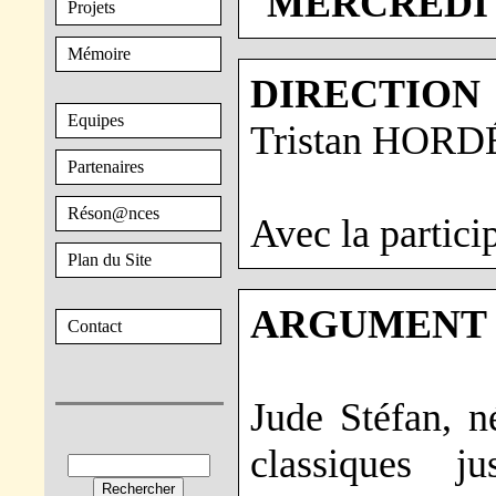
MERCREDI 1
Projets
Mémoire
DIRECTION
Equipes
Tristan HORD
Partenaires
Réson@nces
Avec la partic
Plan du Site
ARGUMENT 
Contact
Jude Stéfan, n
classiques 