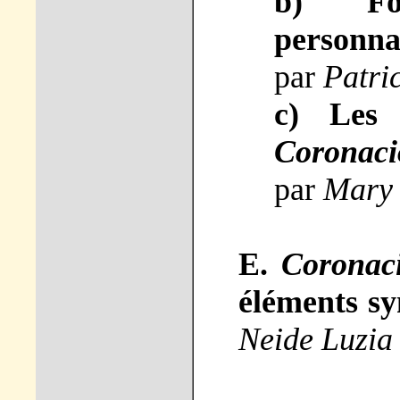
b) Fon
personna
par
Patr
c) Les 
Coronaci
par
Mary
E.
Coronac
éléments s
Neide Luzi