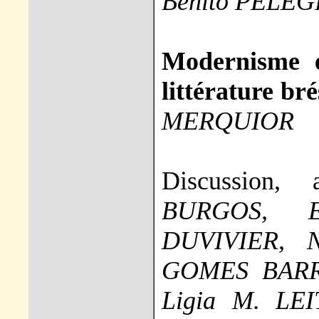
Benito PELEG
Modernisme e
littérature bré
MERQUIOR
Discussion
BURGOS, E
DUVIVIER, N
GOMES BARR
Ligia M. LE