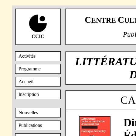
C
C
ENTRE
UL
Publ
CCIC
Activités
LITTÉRAT
Programme
Accueil
Inscription
CA
Nouvelles
Di
Publications
Éd