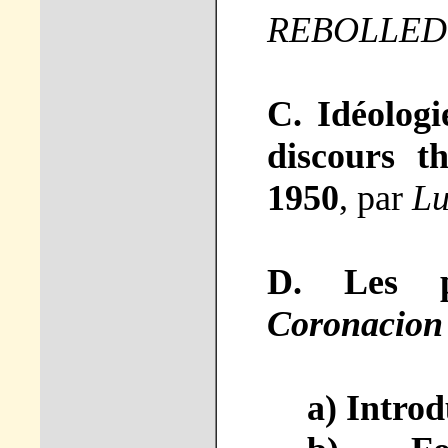
REBOLLE
C. Idéologi
discours t
1950
, par
L
D. Les p
Coronacion
a) Introd