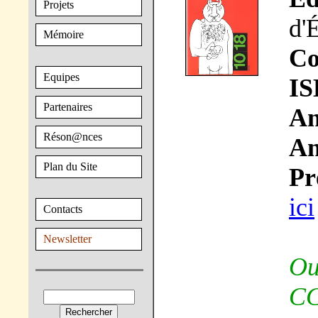
Projets
d'
Mémoire
Co
Equipes
IS
Partenaires
An
Réson@nces
An
Plan du Site
Pr
ici
Contacts
Newsletter
Ou
CC